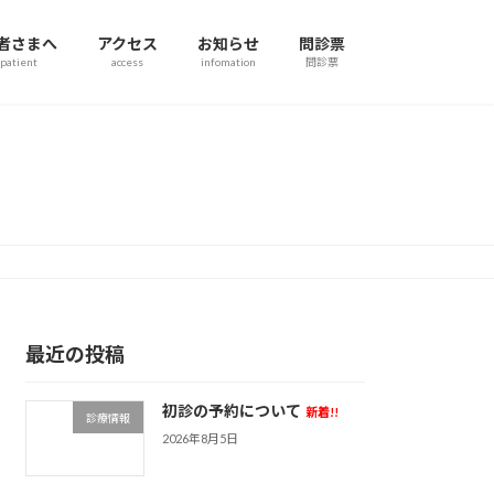
者さまへ
アクセス
お知らせ
問診票
patient
access
infomation
問診票
最近の投稿
初診の予約について
新着!!
診療情報
2026年8月5日