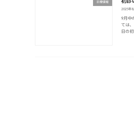
初診
診療情報
2025年
9月中
ては、
日の初