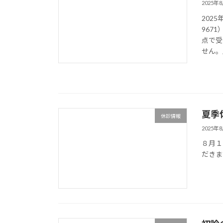
2025年
202
967
点で受
せん。上
夏季
休診情報
2025年
８月１
だきま