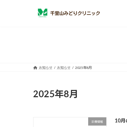
コ
ナ
ン
ビ
テ
ゲ
ン
ー
ツ
シ
へ
ョ
ス
ン
キ
に
ッ
移
プ
動
お知らせ
お知らせ
2025年8月
2025年8月
10
診療情報